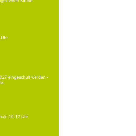
ngelischen Kirche
8 Uhr
2027 eingeschult werden -
le
hule 10-12 Uhr