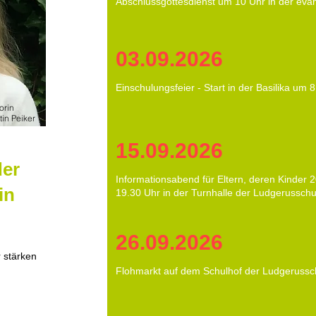
Abschlussgottesdienst um 10 Uhr in der eva
03.09.2026
Einschulungsfeier - Start in der Basilika um 
orin
tin Peiker
15.09.2026
der
Informationsabend für Eltern, deren Kinder 
in
19.30 Uhr in der Turnhalle der Ludgerusschu
26.09.2026
 stärken
Flohmarkt auf dem Schulhof der Ludgerussc