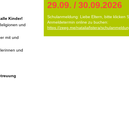
​29.09. / 30.09.2026
​Schulanmeldung: Liebe Eltern, bi
tte klicken 
alle Kinder!
Anmeldetermin online zu buchen:
 Religionen und
https://zeeg.me/nataliafistera/schulanmeld
er mit und
ülerinnen und
Betreuung